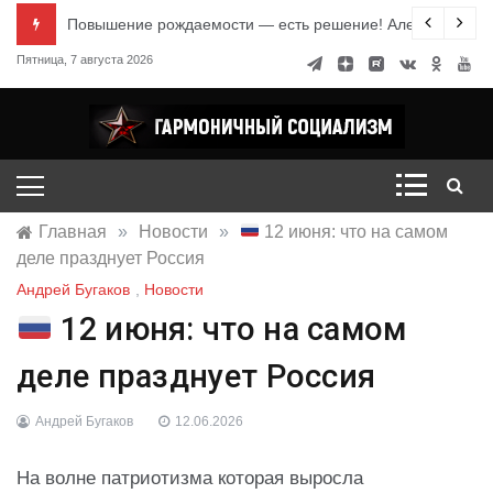
Перейти
е знания
Повышение рождаемости — есть решение! Александр Ми
к
Пятница, 7 августа 2026
содержимому
Гармоничный социализм
портал движения
Главная
»
Новости
»
12 июня: что на самом
деле празднует Россия
Андрей Бугаков
,
Новости
12 июня: что на самом
деле празднует Россия
Андрей Бугаков
12.06.2026
На волне патриотизма которая выросла