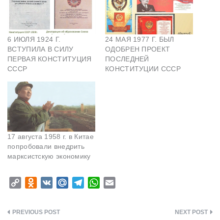
6 ИЮЛЯ 1924 Г.
24 МАЯ 1977 Г. БЫЛ
ВСТУПИЛА В СИЛУ
ОДОБРЕН ПРОЕКТ
ПЕРВАЯ КОНСТИТУЦИЯ
ПОСЛЕДНЕЙ
СССР
КОНСТИТУЦИИ СССР
17 августа 1958 г. в Китае
попробовали внедрить
марксистскую экономику
C
O
V
M
T
W
E
o
d
K
a
e
h
m
p
n
i
l
a
a
Навигация
y
o
l
e
t
i