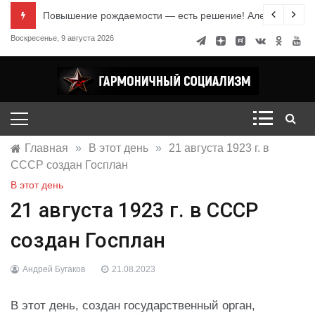
Перейти
е знания
Повышение рождаемости — есть решение! Александр Ми
к
Воскресенье, 9 августа 2026
содержимому
Гармоничный социализм
портал движения
Главная
»
В этот день
»
21 августа 1923 г. в
СССР создан Госплан
В этот день
21 августа 1923 г. в СССР
создан Госплан
Андрей Бугаков
21.08.2023
В этот день, создан государственный орган,