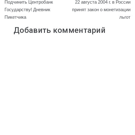
Подчинить Центробанк
22 августа 2004 г. в России
L
k
.
g
s
l
по
Государству! Дневник
принят закон о монетизации
i
l
R
r
A
Пикетчика
льгот
записям
n
a
u
a
p
k
s
m
p
Добавить комментарий
s
n
i
k
i