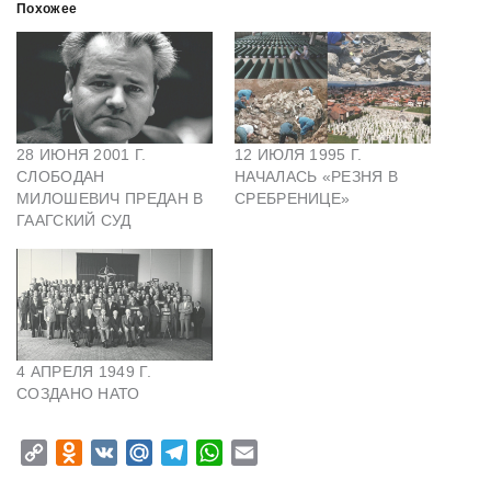
Похожее
28 ИЮНЯ 2001 Г.
12 ИЮЛЯ 1995 Г.
СЛОБОДАН
НАЧАЛАСЬ «РЕЗНЯ В
МИЛОШЕВИЧ ПРЕДАН В
СРЕБРЕНИЦЕ»
ГААГСКИЙ СУД
4 АПРЕЛЯ 1949 Г.
СОЗДАНО НАТО
C
O
V
M
T
W
E
o
d
K
a
e
h
m