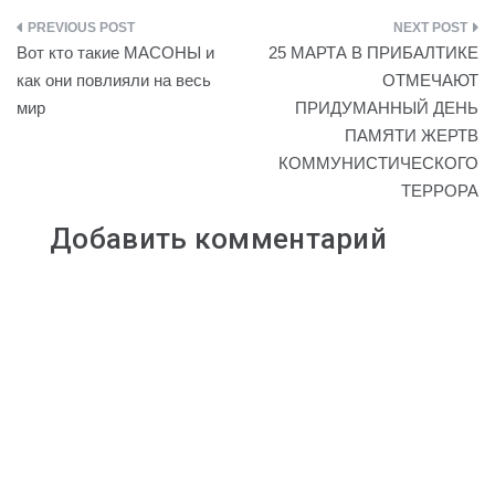
p
n
i
l
a
a
Навигация
y
o
l
e
t
i
Вот кто такие МАСОНЫ и
25 МАРТА В ПРИБАЛТИКЕ
L
k
.
g
s
l
по
как они повлияли на весь
ОТМЕЧАЮТ
i
l
R
r
A
мир
ПРИДУМАННЫЙ ДЕНЬ
записям
n
a
u
a
p
ПАМЯТИ ЖЕРТВ
k
s
m
p
КОММУНИСТИЧЕСКОГО
s
ТЕРРОРА
n
i
Добавить комментарий
k
i