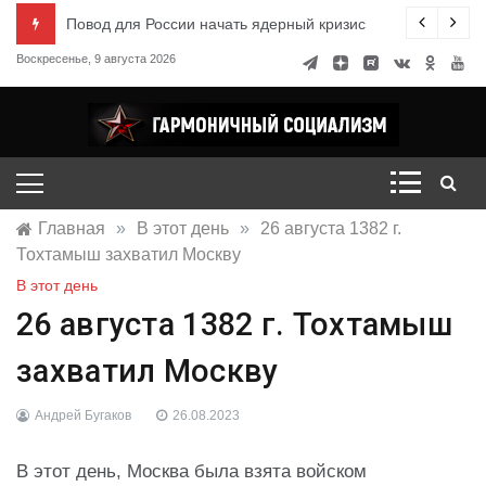
Перейти
ксандр Миронов
Повод для России начать ядерный кризис
к
Воскресенье, 9 августа 2026
содержимому
Гармоничный социализм
портал движения
Главная
»
В этот день
»
26 августа 1382 г.
Тохтамыш захватил Москву
В этот день
26 августа 1382 г. Тохтамыш
захватил Москву
Андрей Бугаков
26.08.2023
В этот день, Москва была взята войском