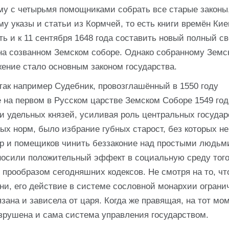
му с четырьмя помощниками собрать все старые законы,
у указы и статьи из Кормчей, то есть книги времён Кие
ть и к 11 сентября 1648 года составить новый полный с
 на созванном Земском соборе. Однако собранному Земс
жение стало основным законом государства.
так например Судебник, провозглашённый в 1550 году
на первом в Русском царстве Земском Соборе 1549 года
и удельных князей, усиливая роль центральных госуда
ых норм, было избрание губных старост, без которых не
яр и помещиков чинить беззаконие над простыми людьм
носили положительный эффект в социальную среду того
 прообразом сегодняшних кодексов. Не смотря на то, чт
ни, его действие в системе сословной монархии ограни
ана и зависела от царя. Когда же правящая, на тот мом
азрушена и сама система управления государством.