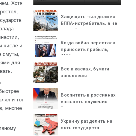
нем. Хотя
рестол,
Защищать тыл должен
осударств
БПЛА-истребитель, а не
азлада
пулемётчик
инастии,
Когда война перестала
м числе и
приносить прибыль,
я смуты,
США остановились
рями для
Все в касках, бумаги
вать.
заполнены
о
 быстрее
Воспитать в россиянах
влял и тот
важность служения
в, многие
Родине
Украину разделить на
пять государств
тивному