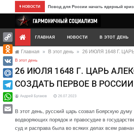
Перейти
Повод для России начать ядерный криз
НОВОСТИ
к
содержимому
Гармоничный социализм
портал движения
ГЛАВНАЯ
НОВОСТИ
В ЭТОТ ДЕНЬ
Copy
Главная
»
В этот день
»
26 ИЮЛЯ 1648 Г. Ц
Link
Odnoklassniki
В этот день
26 ИЮЛЯ 1648 Г. ЦАРЬ АЛ
VK
СОЗДАТЬ ПЕРВОЕ В РОССИ
Mail.Ru
Telegram
Андрей Бугаков
26.07.2023
WhatsApp
В этот день, русский царь созвал Боярскую думу 
Email
водворяющих порядок и правосудие в государстве
суд и расправа была во всяких делах всем равна»