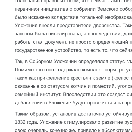
толкованию правовых норм, что сейчас само собой
первичная инициатива о собрании Земского собо
было искажено вследствие тотальной необразова
Уложения внесли представители дворянства. Так
законом была нивелирована, а впоследствии, даж
работы стал документ, не просто определяющий 
государственное устройство, то есть то, что сей
Так, в Соборном Уложении определялся статус гл
Помимо того оно содержало комплекс норм, регу
таких как прикрепление крестьян к земле (крепос
связанные со статусом вотчин и поместий, уголо
семейный институт. Впоследствии это создаст си
добавлении в Уложение будут проверяться на п
Таким образом, установив достаточно устойчивую
1832 года. Уложение стимулировало развитие рус
свою очередь, конечно же, привело к абсолютиз