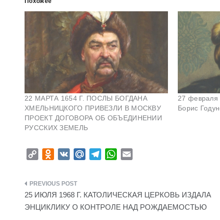
Похожее
22 МАРТА 1654 Г. ПОСЛЫ БОГДАНА
27 февраля 
ХМЕЛЬНИЦКОГО ПРИВЕЗЛИ В МОСКВУ
Борис Годун
ПРОЕКТ ДОГОВОРА ОБ ОБЪЕДИНЕНИИ
РУССКИХ ЗЕМЕЛЬ
C
O
V
M
T
W
E
o
d
K
a
e
h
m
p
n
i
l
a
a
Навигация
y
o
l
e
t
i
25 ИЮЛЯ 1968 Г. КАТОЛИЧЕСКАЯ ЦЕРКОВЬ ИЗДАЛА
L
k
.
g
s
l
по
ЭНЦИКЛИКУ O КОНТРОЛЕ НАД РОЖДАЕМОСТЬЮ
i
l
R
r
A