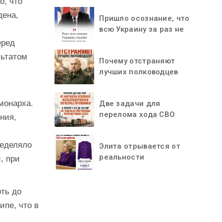
о, что
дена,
Пришло осознание, что
всю Украину за раз не
«проглотить»
еред
льтатом
Почему отстраняют
лучших полководцев
монарха.
Две задачи для
перелома хода СВО
ния,
ределяло
Элита отрывается от
реальности
, при
ть до
ипе, что в