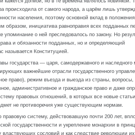
 кажется догмой, но в те времена являлось новинкой. Т
ра происходила от самого народа, а царём лишь утверж
нности населения, поэтому основной вклад в положения
им образом, инициатива равноправия всех подданных п
е упоминание о ней преследовалось по закону. Но резу
права и обязанности подданных, но и определяющий
час называется Конституцией.
авы государства — царя, самодержавного и наследного 
лирующих важнейшие отрасли государственного управле
тное право), режим въезда и выезда из страны, вопросы,
вное, административное и гражданское право и даже оп
стему правовых отношений, в которых все новые статьи
редмет не противоречия уже существующим нормам.
 правовую систему, действовавшую почти 200 лет, впло
ской государственности и укрепление монархии в принц
му властвующих сословий и как следствие революции их