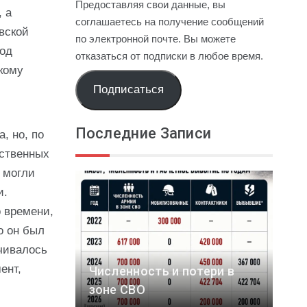
Предоставляя свои данные, вы
 а
соглашаетесь на получение сообщений
вской
по электронной почте. Вы можете
вод
отказаться от подписки в любое время.
кому
Подписаться
Последние Записи
, но, по
рственных
 могли
и.
 времени,
о он был
чивалось
ент,
Численность и потери в
зоне СВО