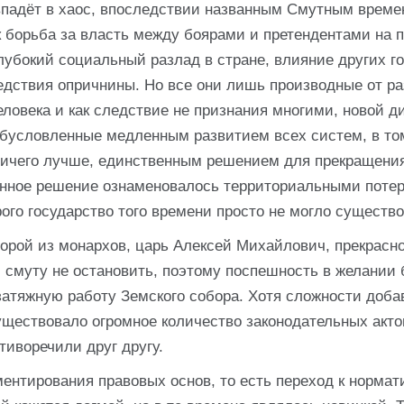
впадёт в хаос, впоследствии названным Смутным време
к борьба за власть между боярами и претендентами на п
лубокий социальный разлад в стране, влияние других г
дствия опричнины. Но все они лишь производные от р
ловека и как следствие не признания многими, новой д
 обусловленные медленным развитием всех систем, в то
ничего лучше, единственным решением для прекращени
нное решение ознаменовалось территориальными поте
рого государство того времени просто не могло существо
торой из монархов, царь Алексей Михайлович, прекрасн
, смуту не остановить, поэтому поспешность в желании
атяжную работу Земского собора. Хотя сложности доба
существовало огромное количество законодательных акто
тиворечили друг другу.
ентирования правовых основ, то есть переход к норма