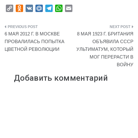
C
O
V
M
T
W
E
o
d
K
a
e
h
m
p
n
i
l
a
a
Навигация
y
o
l
e
t
i
6 МАЯ 2012 Г. В МОСКВЕ
8 МАЯ 1923 Г. БРИТАНИЯ
L
k
.
g
s
l
по
ПРОВАЛИЛАСЬ ПОПЫТКА
ОБЪЯВИЛА СССР
i
l
R
r
A
ЦВЕТНОЙ РЕВОЛЮЦИИ
УЛЬТИМАТУМ, КОТОРЫЙ
записям
n
a
u
a
p
МОГ ПЕРЕРАСТИ В
k
s
m
p
ВОЙНУ
s
n
Добавить комментарий
i
k
i