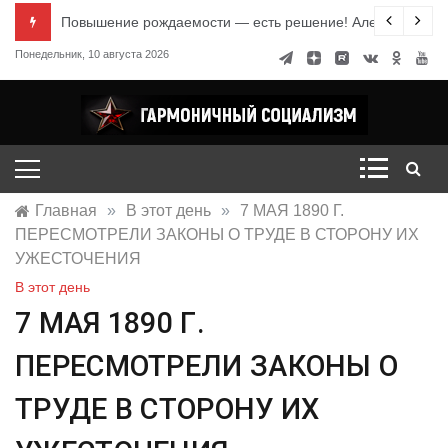
Перейти
е знания
Повышение рождаемости — есть решение! Александр Ми
к
Понедельник, 10 августа 2026
содержимому
Гармоничный социализм
портал движения
Главная
»
В этот день
»
7 МАЯ 1890 Г.
ПЕРЕСМОТРЕЛИ ЗАКОНЫ О ТРУДЕ В СТОРОНУ ИХ
УЖЕСТОЧЕНИЯ
В этот день
7 МАЯ 1890 Г.
ПЕРЕСМОТРЕЛИ ЗАКОНЫ О
ТРУДЕ В СТОРОНУ ИХ