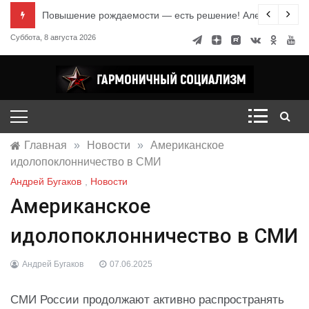
Перейти
е знания
Повышение рождаемости — есть решение! Александр Ми
к
Суббота, 8 августа 2026
содержимому
Гармоничный социализм
портал движения
Главная
»
Новости
»
Американское
идолопоклонничество в СМИ
Андрей Бугаков
,
Новости
Американское
идолопоклонничество в СМИ
Андрей Бугаков
07.06.2025
СМИ России продолжают активно распространять