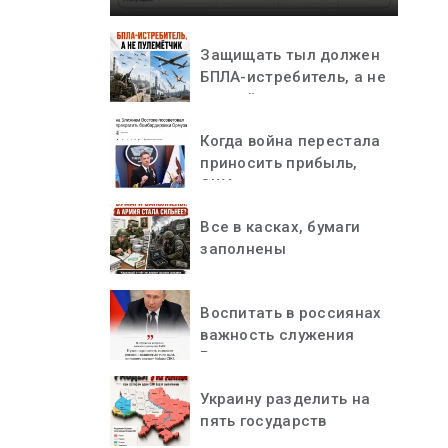
Защищать тыл должен
БПЛА-истребитель, а не
пулемётчик
Когда война перестала
приносить прибыль,
США остановились
Все в касках, бумаги
заполнены
Воспитать в россиянах
важность служения
Родине
Украину разделить на
пять государств