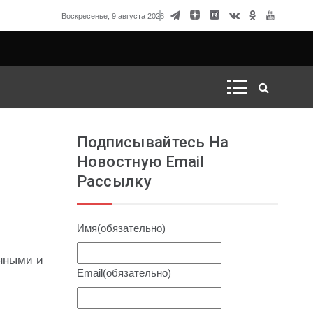
вод для России начать ядерный кризис
Воскресенье, 9 августа 2026
Подписывайтесь На
Новостную Email
е
Рассылку
Имя
(обязательно)
енными и
Email
(обязательно)