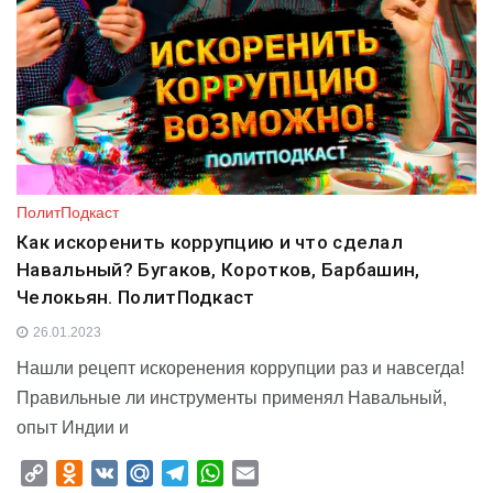
ПолитПодкаст
Как искоренить коррупцию и что сделал
Навальный? Бугаков, Коротков, Барбашин,
Челокьян. ПолитПодкаст
26.01.2023
Нашли рецепт искоренения коррупции раз и навсегда!
Правильные ли инструменты применял Навальный,
опыт Индии и
C
O
V
M
T
W
E