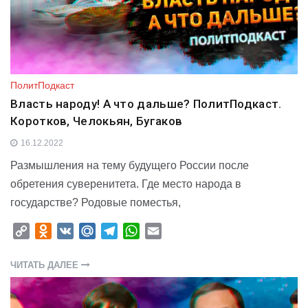
ПолитПодкаст
Власть народу! А что дальше? ПолитПодкаст.
Коротков, Челокьян, Бугаков
16.12.2022
Размышления на тему будущего России после
обретения суверенитета. Где место народа в
государстве? Родовые поместья,
C
O
V
M
T
W
E
o
d
K
a
e
h
m
p
n
i
l
a
a
ЧИТАТЬ ДАЛЕЕ
y
o
l
e
t
i
L
k
.
g
s
l