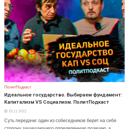
i
l
R
r
A
n
a
u
a
p
k
s
m
p
s
n
i
k
i
ПолитПодкаст
Идеальное государство. Выбираем фундамент:
Капитализм VS Социализм. ПолитПодкаст
25.11.2022
Суть передачи: один из собеседников берет на себя
сторону защищающего определенную позицию, а