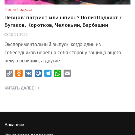
ПолитПодкаст
Певцов: патриот или шпион? ПолитПодкаст /
Бугаков, Коротков, Челокьян, Барбашин
10.11.2022
Экспериментальный выпуск, когда один из
собеседников берет на себя сторону защищающего
некую позицию, а другие
C
O
V
M
T
W
E
o
d
K
a
e
h
m
p
n
i
l
a
a
ЧИТАТЬ ДАЛЕЕ
y
o
l
e
t
i
L
k
.
g
s
l
i
l
R
r
A
n
a
u
a
p
k
s
m
p
Вакансии
s