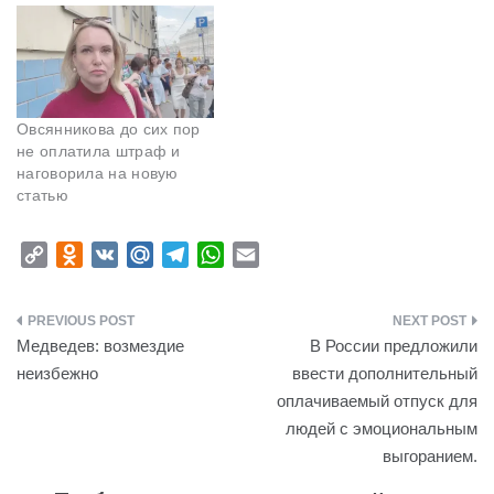
Овсянникова до сих пор
не оплатила штраф и
наговорила на новую
статью
C
O
V
M
T
W
E
o
d
K
a
e
h
m
p
n
i
l
a
a
Навигация
y
o
l
e
t
i
Медведев: возмездие
В России предложили
L
k
.
g
s
l
по
неизбежно
ввести дополнительный
i
l
R
r
A
оплачиваемый отпуск для
записям
n
a
u
a
p
людей с эмоциональным
k
s
m
p
выгоранием.
s
n