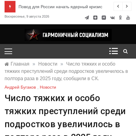
Перейти
ксандр Миронов
Повод для России начать ядерный кризис
к
Воскресенье, 9 августа 2026
содержимому
Гармоничный социализм
портал движения
Главная
»
Новости
»
Число тяжких и особо
тяжких преступлений среди подростков увеличилось в
полтора раза в 2025 году, сообщили в СК.
Андрей Бугаков
,
Новости
Число тяжких и особо
тяжких преступлений среди
подростков увеличилось в