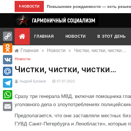
Перейти
Повышение рождаемости — есть решен
НОВОСТИ
к
содержимому
Гармоничный социализм
портал движения
ГЛАВНАЯ
НОВОСТИ
В ЭТОТ ДЕНЬ
Copy
Главная
»
Новости
»
Чистки, чистки, чистки…
Link
Odnoklassniki
Новости
Чистки, чистки, чистки…
VK
Mail.Ru
Андрей Бугаков
07.07.2022
Telegram
Сразу три генерала МВД, включая помощника гл
WhatsApp
уголовного дела о злоупотреблениях полицейским
Предполагается, что они заставляли местных би
Email
ГУВД Санкт-Петербурга и Ленобласти», которые 