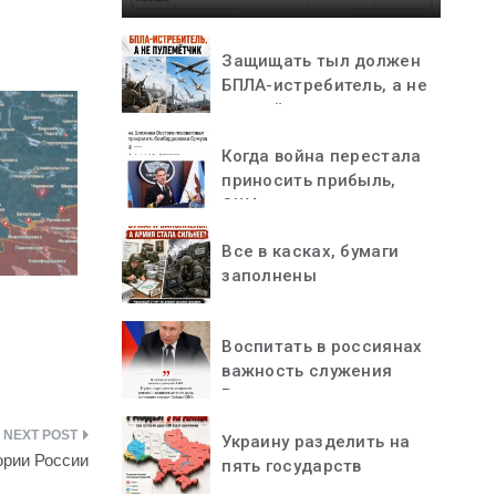
Защищать тыл должен
БПЛА-истребитель, а не
пулемётчик
Когда война перестала
приносить прибыль,
США остановились
Все в касках, бумаги
заполнены
Воспитать в россиянах
важность служения
Родине
Украину разделить на
ории России
пять государств