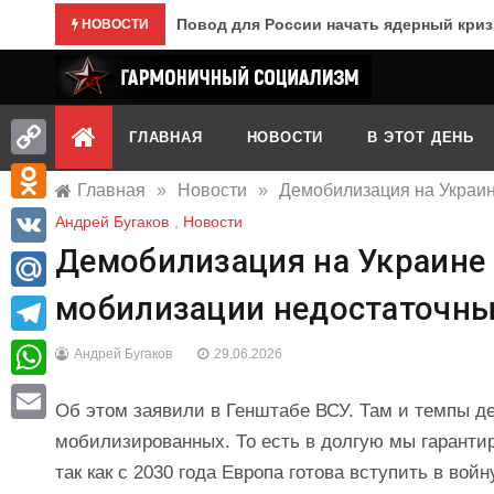
Перейти
Повод для России начать ядерный криз
НОВОСТИ
к
содержимому
Гармоничный социализм
портал движения
ГЛАВНАЯ
НОВОСТИ
В ЭТОТ ДЕНЬ
Copy
Главная
»
Новости
»
Демобилизация на Украин
Link
Odnoklassniki
Андрей Бугаков
,
Новости
Демобилизация на Украине 
VK
мобилизации недостаточн
Mail.Ru
Telegram
Андрей Бугаков
29.06.2026
WhatsApp
Об этом заявили в Генштабе ВСУ. Там и темпы де
Email
мобилизированных. То есть в долгую мы гарантир
так как с 2030 года Европа готова вступить в вой