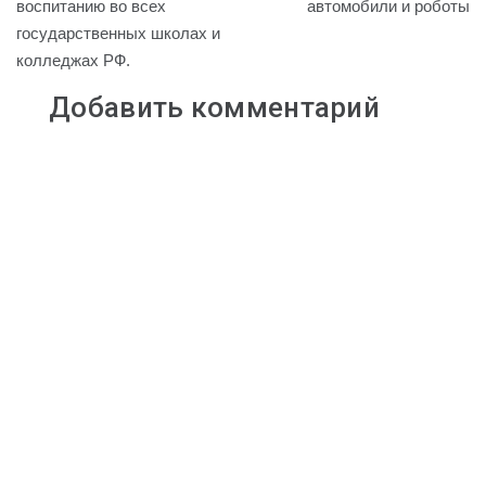
воспитанию во всех
автомобили и роботы
записям
n
a
u
a
p
государственных школах и
k
s
m
p
колледжах РФ.
s
n
Добавить комментарий
i
k
i