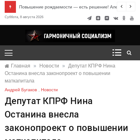
Перейти
е знания
Повышение рождаемости — есть решение! Александр Ми
к
Суббота, 8 августа 2026
содержимому
Гармоничный социализм
портал движения
Главная
»
Новости
»
Депутат КПРФ Нина
Останина внесла законопроект о повышении
маткапитала
Андрей Бугаков
,
Новости
Депутат КПРФ Нина
Останина внесла
законопроект о повышении