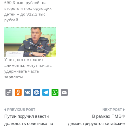
690,3 тыс. рублей, на
второго и последующих
детей – до 912,2 тыс.
рублей
У тех, кто не платит
алименты, могут начать
удерживать часть
зарплаты
C
O
V
M
T
W
E
o
d
K
a
e
h
m
p
n
i
l
a
a
Навигация
y
o
l
e
t
i
Путин поручил ввести
В рамках ПМЭФ
L
k
.
g
s
l
по
должность советника по
демонстрируются китайские
i
l
R
r
A