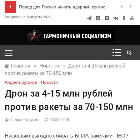
Перейти
ксандр Миронов
Повод для России начать ядерный кризис
к
Воскресенье, 9 августа 2026
содержимому
Гармоничный социализм
портал движения
Главная
»
Новости
»
Дрон за 4-15 млн рублей
против ракеты за 70-150 млн
Андрей Бугаков
,
Новости
Дрон за 4-15 млн рублей
против ракеты за 70-150 млн
Андрей Бугаков
18.06.2026
Насколько выгодно сбивать БПЛА ракетами ПВО?