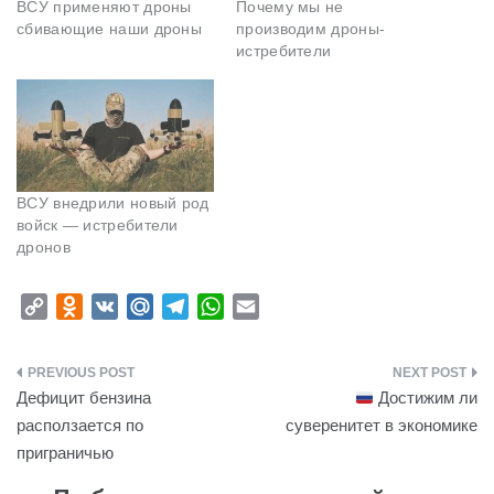
ВСУ применяют дроны
Почему мы не
сбивающие наши дроны
производим дроны-
истребители
ВСУ внедрили новый род
войск — истребители
дронов
C
O
V
M
T
W
E
o
d
K
a
e
h
m
p
n
i
l
a
a
Навигация
y
o
l
e
t
i
Дефицит бензина
Достижим ли
L
k
.
g
s
l
по
расползается по
суверенитет в экономике
i
l
R
r
A
приграничью
записям
n
a
u
a
p
k
s
m
p