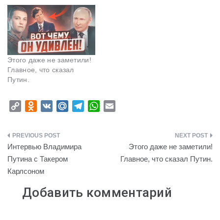
Этого даже не заметили!
Главное, что сказал
Путин.
C
O
V
M
T
W
E
o
d
K
a
e
h
m
p
n
i
l
a
a
Навигация
y
o
l
e
t
i
Интервью Владимира
Этого даже не заметили!
L
k
.
g
s
l
по
Путина с Такером
Главное, что сказал Путин.
i
l
R
r
A
Карлсоном
записям
n
a
u
a
p
k
s
m
p
Добавить комментарий
s
n