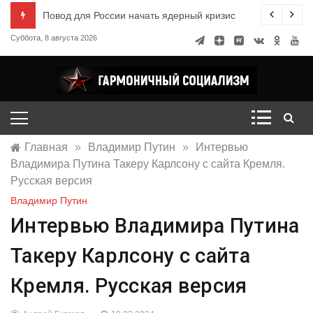
Перейти
ксандр Миронов
Повод для России начать ядерный кризис
к
Суббота, 8 августа 2026
содержимому
Гармоничный социализм
портал движения
Главная
»
Владимир Путин
»
Интервью
Владимира Путина Такеру Карлсону с сайта Кремля.
Русская версия
Владимир Путин
Интервью Владимира Путина
Такеру Карлсону с сайта
Кремля. Русская версия