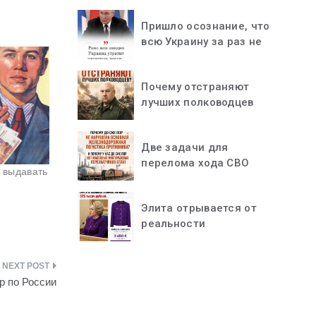
Пришло осознание, что
всю Украину за раз не
«проглотить»
Почему отстраняют
лучших полководцев
Две задачи для
перелома хода СВО
 выдавать
Элита отрывается от
реальности
р по России