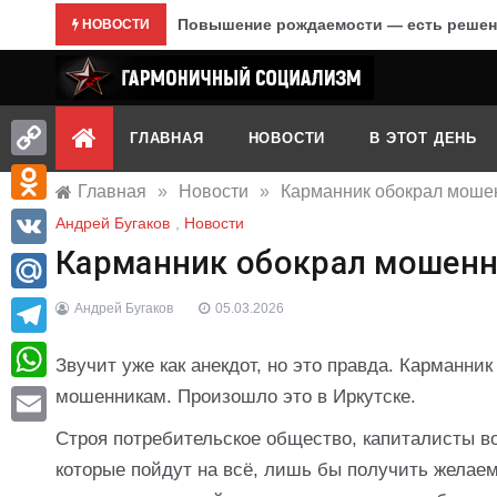
Перейти
Повышение рождаемости — есть решен
НОВОСТИ
к
содержимому
Гармоничный социализм
портал движения
ГЛАВНАЯ
НОВОСТИ
В ЭТОТ ДЕНЬ
Copy
Главная
»
Новости
»
Карманник обокрал моше
Link
Odnoklassniki
Андрей Бугаков
,
Новости
Карманник обокрал мошен
VK
Mail.Ru
Андрей Бугаков
05.03.2026
Telegram
Звучит уже как анекдот, но это правда. Карманни
WhatsApp
мошенникам. Произошло это в Иркутске.
Строя потребительское общество, капиталисты в
Email
которые пойдут на всё, лишь бы получить желаемо