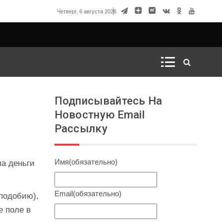
вод для России начать ядерный кризис
Четверг, 6 августа 2026
Подписывайтесь На
Новостную Email
Рассылку
Имя
(обязательно)
ла деньги
Email
(обязательно)
подобию),
е поле в