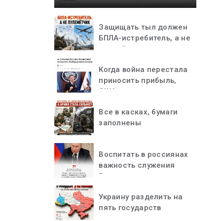
Защищать тыл должен
БПЛА-истребитель, а не
пулемётчик
Когда война перестала
приносить прибыль,
США остановились
Все в касках, бумаги
заполнены
Воспитать в россиянах
важность служения
Родине
Украину разделить на
пять государств