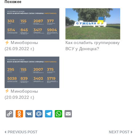
Похожее
Минобороны
Как ослабить группировку
(26.09.2022 г.)
ВСУ у Донецка?
Минобороны
(20.09.2022 г.)
C
O
V
M
T
W
E
o
d
K
a
e
h
m
p
n
i
l
a
a
Навигация
y
o
l
e
t
i