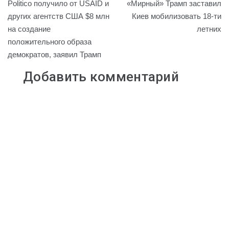
Politico получило от USAID и
«Мирный» Трамп заставил
L
k
.
g
s
l
по
других агентств США $8 млн
Киев мобилизовать 18-ти
i
l
R
r
A
на создание
летних
записям
n
a
u
a
p
положительного образа
k
s
m
p
демократов, заявил Трамп
s
n
Добавить комментарий
i
k
i