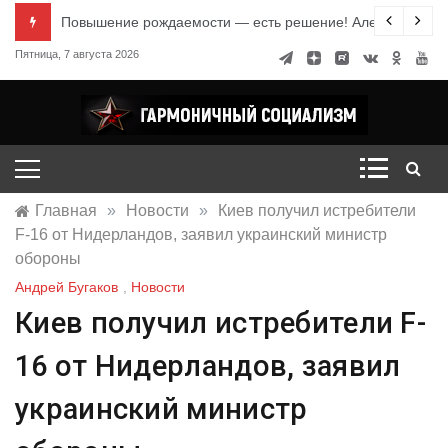
Перейти
е знания
Повышение рождаемости — есть решение! Александр Ми
к
Пятница, 7 августа 2026
содержимому
Гармоничный социализм
портал движения
Главная
»
Новости
»
Киев получил истребители
F-16 от Нидерландов, заявил украинский министр
обороны
Андрей Бугаков
,
Новости
Киев получил истребители F-
16 от Нидерландов, заявил
украинский министр