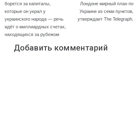
по
борется за капиталы,
Лондоне мирный план по
i
l
R
r
A
которые он украл у
Украине из семи пунктов,
записям
n
a
u
a
p
украинского народа — речь
утверждает The Telegraph.
k
s
m
p
идёт о миллиардных счетах,
s
находящихся за рубежом
n
i
Добавить комментарий
k
i