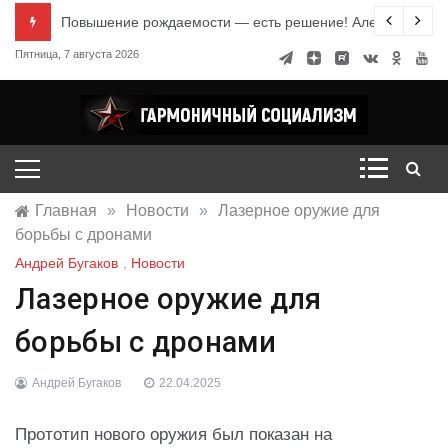
Перейти
е знания
Повышение рождаемости — есть решение! Александр Ми
к
Пятница, 7 августа 2026
содержимому
Гармоничный социализм
портал движения
Главная
»
Новости
»
Лазерное оружие для
борьбы с дронами
Андрей Бугаков
,
Новости
Лазерное оружие для
борьбы с дронами
Андрей Бугаков
22.04.2025
Прототип нового оружия был показан на