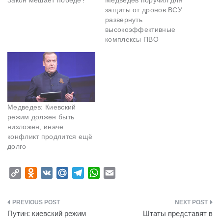
защиты от дронов ВСУ
развернуть
высокоэффективные
комплексы ПВО
Медведев: Киевский
режим должен быть
низложен, иначе
конфликт продлится ещё
долго
C
O
V
M
T
W
E
o
d
K
a
e
h
m
p
n
i
l
a
a
Навигация
y
o
l
e
t
i
Путин: киевский режим
Штаты представят в
L
k
.
g
s
l