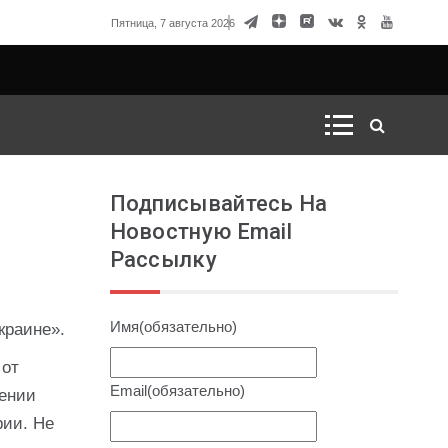
вод для России начать ядерный кризис
Пятница, 7 августа 2026
Подписывайтесь На
Новостную Email
Рассылку
Имя
(обязательно)
краине».
 от
Email
(обязательно)
шении
рии. Не