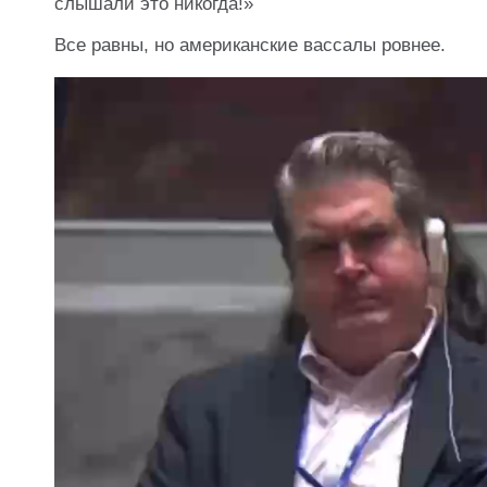
слышали это никогда!»
Все равны, но американские вассалы ровнее.