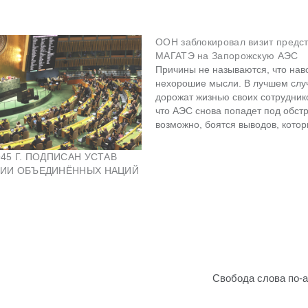
ООН заблокировал визит предс
МАГАТЭ на Запорожскую АЭС
Причины не называются, что нав
нехорошие мысли. В лучшем слу
дорожат жизнью своих сотруднико
что АЭС снова попадет под обстр
возможно, боятся выводов, кото
бы сделать инспекторы. Тогда пр
признать, что это действия ВСУ, 
45 Г. ПОДПИСАН УСТАВ
России. А это не укладывается в
ЦИИ ОБЪЕДИНЁННЫХ НАЦИЙ
американскую пропаганду. Кстат
Свобода слова по-