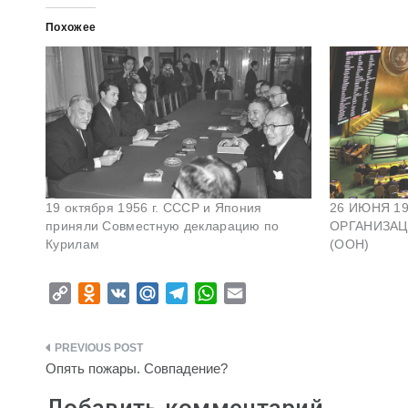
Похожее
19 октября 1956 г. СССР и Япония
26 ИЮНЯ 19
приняли Совместную декларацию по
ОРГАНИЗА
Курилам
(ООН)
C
O
V
M
T
W
E
o
d
K
a
e
h
m
p
n
i
l
a
a
Навигация
y
o
l
e
t
i
Опять пожары. Совпадение?
L
k
.
g
s
l
по
i
l
R
r
A