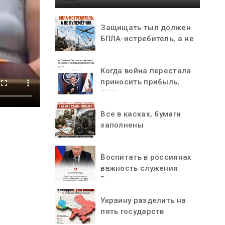
Защищать тыл должен
БПЛА-истребитель, а не
пулемётчик
Когда война перестала
приносить прибыль,
США остановились
Все в касках, бумаги
заполнены
Воспитать в россиянах
важность служения
Родине
Украину разделить на
пять государств