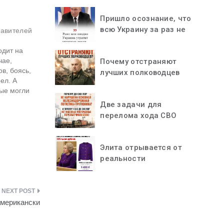
Пришло осознание, что
всю Украину за раз не
тавителей
«проглотить»
одит на
чае,
Почему отстраняют
в, боясь,
лучших полководцев
ел. А
рые могли
идется
Две задачи для
а не
перелома хода СВО
и в…
Элита отрывается от
реальности
американски