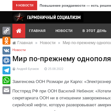
Перейти
Повышение рождаемости — есть решен
НОВОСТИ
к
содержимому
Гармоничный социализм
портал движения
ГЛАВНАЯ
НОВОСТИ
В ЭТОТ ДЕНЬ
Copy
Главная
»
Новости
»
Мир по-прежнему однопо
Link
Odnoklassniki
Новости
Мир по-прежнему однопол
VK
Mail.Ru
Андрей Бугаков
25.08.2022
Telegram
Замгенсека ООН Розмари ди Карло: «Электроэнер
WhatsApp
Постпред РФ при ООН Василий Небензя: «Хотели 
секретариата ООН ни в отношении замороженных 
Email
сирийской нефти, которую разворовывают америк