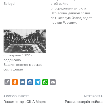
Spiegel
этой войне —
опосредованная сила.
Это война длиной сотни
лет, которую Запад ведёт
против России».
6 февраля 1922 г.
подписано
Вашингтонское морское
соглашение
C
O
V
M
T
W
E
o
d
K
a
e
h
m
p
n
i
l
a
a
Навигация
y
o
l
e
t
i
Госсекретарь США Марко
Россия создаёт войска
L
k
.
g
s
l