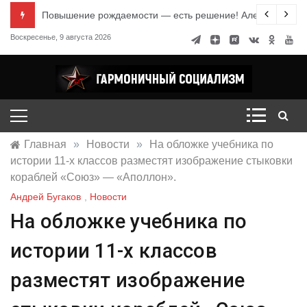
Перейти
е знания
Повышение рождаемости — есть решение! Александр Ми
к
Воскресенье, 9 августа 2026
содержимому
Гармоничный социализм
портал движения
Главная
»
Новости
»
На обложке учебника по
истории 11-х классов разместят изображение стыковки
кораблей «Союз» — «Аполлон».
Андрей Бугаков
,
Новости
На обложке учебника по
истории 11-х классов
разместят изображение