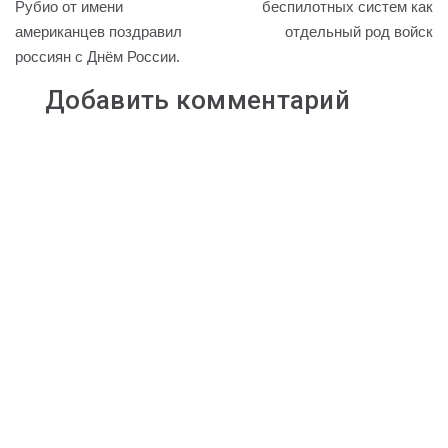
по
Рубио от имени
беспилотных систем как
i
l
R
r
A
американцев поздравил
отдельный род войск
записям
n
a
u
a
p
россиян с Днём России.
k
s
m
p
s
Добавить комментарий
n
i
k
i