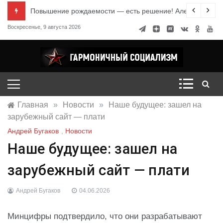
Перейти
е знания
Повышение рождаемости — есть решение! Александр Ми
к
Воскресенье, 9 августа 2026
содержимому
Гармоничный социализм
портал движения
Главная
»
Новости
»
Наше будущее: зашел на
зарубежный сайт — плати
Андрей Бугаков
,
Новости
Наше будущее: зашел на
зарубежный сайт — плати
Андрей Бугаков
04.06.2026
Минцифры подтвердило, что они разрабатывают