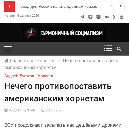
Перейти
ксандр Миронов
Повод для России начать ядерный кризис
к
Четверг, 6 августа 2026
содержимому
Гармоничный социализм
портал движения
Главная
»
Новости
»
Нечего противопоставить
американским хорнетам
Андрей Бугаков
,
Новости
Нечего противопоставить
американским хорнетам
Андрей Бугаков
23.06.2026
ВСУ продолжают засыпать нас дешёвыми дронами