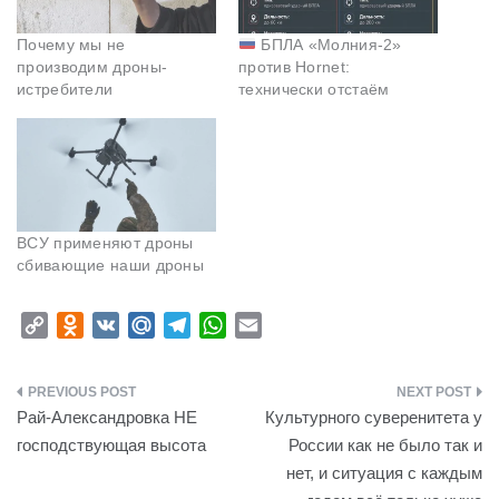
Почему мы не
БПЛА «Молния-2»
производим дроны-
против Hornet:
истребители
технически отстаём
ВСУ применяют дроны
сбивающие наши дроны
C
O
V
M
T
W
E
o
d
K
a
e
h
m
p
n
i
l
a
a
Навигация
y
o
l
e
t
i
Рай-Александровка НЕ
Культурного суверенитета у
L
k
.
g
s
l
по
господствующая высота
России как не было так и
i
l
R
r
A
нет, и ситуация с каждым
записям
n
a
u
a
p