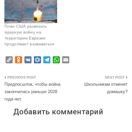
План США развязать
ядерную войну на
территории Евразии
продолжает развиваться
C
O
V
M
T
W
E
o
d
K
a
e
h
m
p
n
i
l
a
a
Навигация
y
o
l
e
t
i
Предпосылок, чтобы война
Школьникам отменят
L
k
.
g
s
l
по
закончилась раньше 2028
домашку?
i
l
R
r
A
года нет.
записям
n
a
u
a
p
k
s
m
p
Добавить комментарий
s
n
i