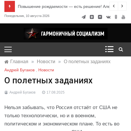
Перейти
е знания
Повышение рождаемости — есть решение! Александр Ми
к
Понедельник, 10 августа 2026
содержимому
Гармоничный социализм
портал движения
Главная
»
Новости
»
О полетных заданиях
Андрей Бугаков
,
Новости
О полетных заданиях
Андрей Бугаков
17.08.2025
Нельзя забывать, что Россия отстаёт от США не
только технологически, но и в военном,
политическом и экономическом плане. То есть во