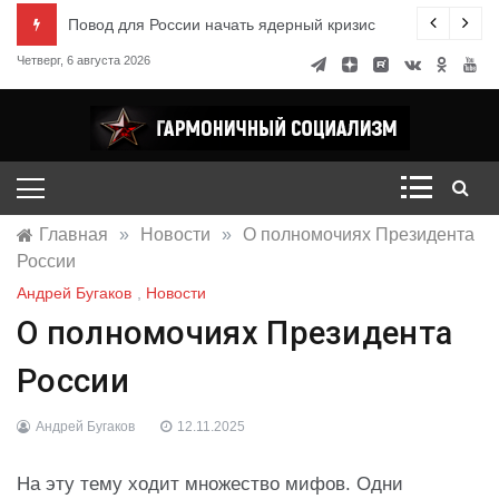
Перейти
ксандр Миронов
Повод для России начать ядерный кризис
к
Четверг, 6 августа 2026
содержимому
Гармоничный социализм
портал движения
Главная
»
Новости
»
О полномочиях Президента
России
Андрей Бугаков
,
Новости
О полномочиях Президента
России
Андрей Бугаков
12.11.2025
На эту тему ходит множество мифов. Одни