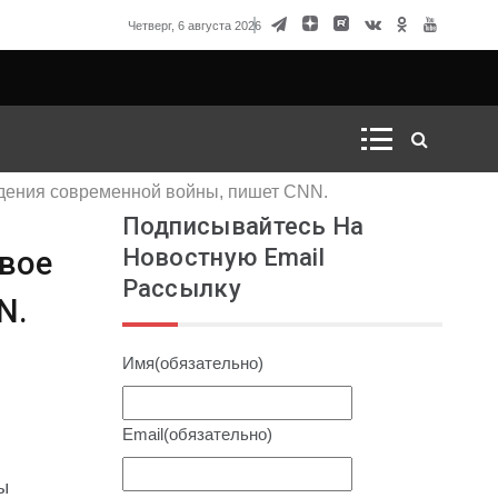
вод для России начать ядерный кризис
Четверг, 6 августа 2026
ведения современной войны, пишет CNN.
Подписывайтесь На
Новостную Email
овое
Рассылку
N.
Имя
(обязательно)
Email
(обязательно)
ы