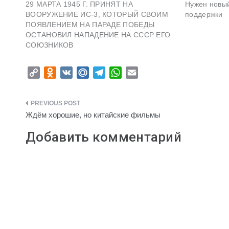
29 МАРТА 1945 Г. ПРИНЯТ НА
Нужен новый
ВООРУЖЕНИЕ ИС-3, КОТОРЫЙ СВОИМ
поддержки
ПОЯВЛЕНИЕМ НА ПАРАДЕ ПОБЕДЫ
ОСТАНОВИЛ НАПАДЕНИЕ НА СССР ЕГО
СОЮЗНИКОВ
C
O
V
M
T
W
E
o
d
K
a
e
h
m
p
n
i
l
a
a
Навигация
y
o
l
e
t
i
Ждём хорошие, но китайские фильмы
L
k
.
g
s
l
по
Добавить комментарий
i
l
R
r
A
записям
n
a
u
a
p
k
s
m
p
s
n
i
k
i