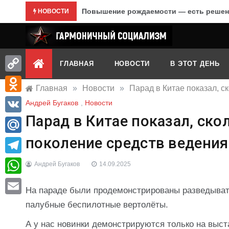
Перейти
Повышение рождаемости — есть решен
НОВОСТИ
к
содержимому
Гармоничный социализм
портал движения
ГЛАВНАЯ
НОВОСТИ
В ЭТОТ ДЕНЬ
Copy
Главная
»
Новости
»
Парад в Китае показал, 
Link
Odnoklassniki
Андрей Бугаков
,
Новости
Парад в Китае показал, ско
VK
поколение средств ведения
Mail.Ru
Telegram
Андрей Бугаков
14.09.2025
WhatsApp
На параде были продемонстрированы разведыват
Email
палубные беспилотные вертолёты.
А у нас новинки демонстрируются только на выста