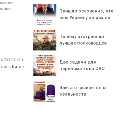
времени
войне.
Пришло осознание, что
всю Украину за раз не
«проглотить»
Почему отстраняют
лучших полководцев
Две задачи для
тан в Китае
перелома хода СВО
Элита отрывается от
реальности