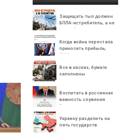
Защищать тыл должен
БПЛА-истребитель, а не
пулемётчик
Когда война перестала
приносить прибыль,
США остановились
Все в касках, бумаги
заполнены
Воспитать в россиянах
важность служения
Родине
Украину разделить на
пять государств