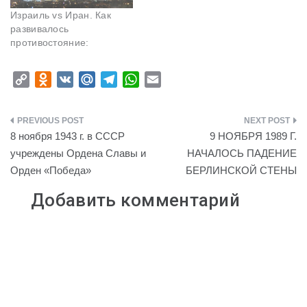
Израиль vs Иран. Как
развивалось
противостояние:
C
O
V
M
T
W
E
o
d
K
a
e
h
m
p
n
i
l
a
a
Навигация
y
o
l
e
t
i
8 ноября 1943 г. в СССР
9 НОЯБРЯ 1989 Г.
L
k
.
g
s
l
по
учреждены Ордена Славы и
НАЧАЛОСЬ ПАДЕНИЕ
i
l
R
r
A
Орден «Победа»
БЕРЛИНСКОЙ СТЕНЫ
записям
n
a
u
a
p
k
s
m
p
Добавить комментарий
s
n
i
k
i