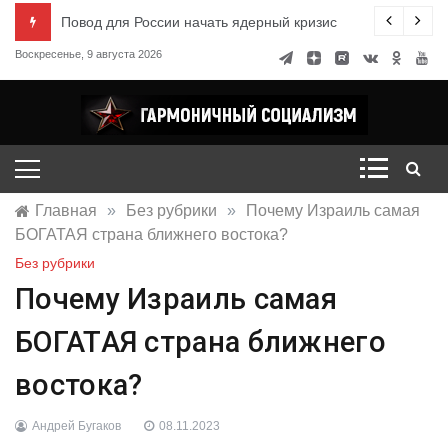
Перейти
ксандр Миронов
Повод для России начать ядерный кризис
к
Воскресенье, 9 августа 2026
содержимому
Гармоничный социализм
портал движения
Главная
»
Без рубрики
»
Почему Израиль самая
БОГАТАЯ страна ближнего востока?
Без рубрики
Почему Израиль самая
БОГАТАЯ страна ближнего
востока?
Андрей Бугаков
08.11.2023