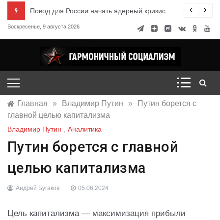
Перейти
ксандр Миронов
Повод для России начать ядерный кризис
к
Воскресенье, 9 августа 2026
содержимому
Гармоничный социализм
портал движения
Главная
»
Владимир Путин
»
Путин борется с
главной целью капитализма
Владимир Путин
,
Аналитика
Путин борется с главной
целью капитализма
Андрей Бугаков
05.06.2024
Цель капитализма — максимизация прибыли