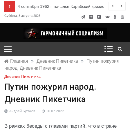
Перейти
распределения благ. Запретные знания
4 сентября 1962 г. начался Карибский кризис
к
Суббота, 8 августа 2026
содержимому
Гармоничный социализм
портал движения
Главная
»
Дневник Пикетчика
»
Путин пожурил
народ. Дневник Пикетчика
Дневник Пикетчика
Путин пожурил народ.
Дневник Пикетчика
Андрей Бугаков
10.07.2022
В рамках беседы с главами партий, что в стране