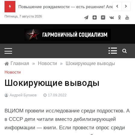
Перейти
е знания
Повышение рождаемости — есть решение! Александр Ми
к
Пятница, 7 августа 2026
содержимому
Гармоничный социализм
портал движения
Главная
»
Новости
»
Шокирующие выводы
Новости
Шокирующие выводы
Андрей Бугаков
17.09.2022
ВЦИОМ провели исследование среди подростков. А
в СССР дети читали вместо дебилизирующей
информации — книги. Если провести опрос среди