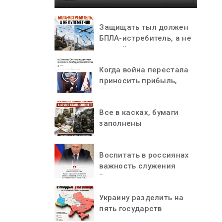
Защищать тыл должен
БПЛА-истребитель, а не
пулемётчик
Когда война перестала
приносить прибыль,
США остановились
Все в касках, бумаги
заполнены
Воспитать в россиянах
важность служения
Родине
Украину разделить на
пять государств