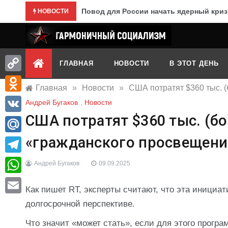
Перейти
Повод для России начать ядерный криз
НОВОСТИ
к
содержимому
Гармоничный социализм
портал движения
ГЛАВНАЯ
НОВОСТИ
В ЭТОТ ДЕНЬ
Copy
Главная
»
Новости
»
США потратят $360 тыс. (
Link
Odnoklassniki
Андрей Бугаков
,
Новости
США потратят $360 тыс. (бо
VK
«гражданского просвещения»
Mail.Ru
Telegram
Андрей Бугаков
09.09.2025
WhatsApp
Как пишет RT, эксперты считают, что эта инициа
Email
долгосрочной перспективе.
Что значит «может стать», если для этого програ