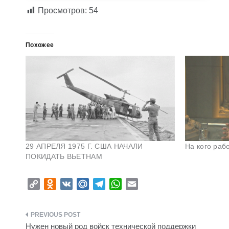
Просмотров:
54
Похожее
29 АПРЕЛЯ 1975 Г. США НАЧАЛИ
На кого раб
ПОКИДАТЬ ВЬЕТНАМ
C
O
V
M
T
W
E
o
d
K
a
e
h
m
p
n
i
l
a
a
Навигация
y
o
l
e
t
i
Нужен новый род войск технической поддержки