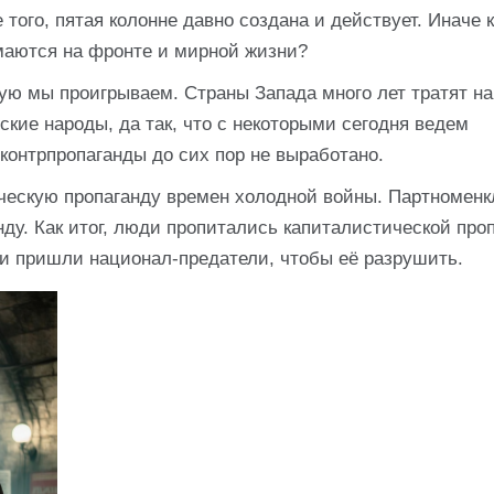
того, пятая колонне давно создана и действует. Иначе к
маются на фронте и мирной жизни?
ую мы проигрываем. Страны Запада много лет тратят на
кие народы, да так, что с некоторыми сегодня ведем
контрпропаганды до сих пор не выработано.
ческую пропаганду времен холодной войны. Партноменк
нду. Как итог, люди пропитались капиталистической про
сти пришли национал-предатели, чтобы её разрушить.