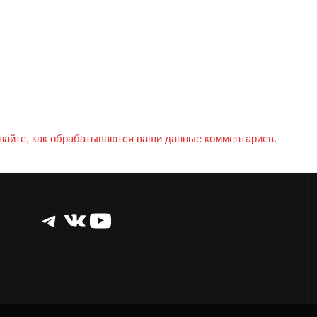
найте, как обрабатываются ваши данные комментариев
.
Telegram
ВКонтакте
YouTube