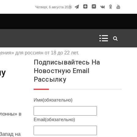
говорка Матвиенко
Четверг, 6 августа 2026
ния» для россиян от 18 до 22 лет.
Подписывайтесь На
Новостную Email
му
Рассылку
Имя
(обязательно)
олонны» в
Email
(обязательно)
Запад на