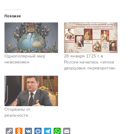
Похожее
Однополярный мир
28 января 1725 г. в
невозможен
России началась «эпоха
дворцовых переворотов»
Оторваны от
реальности…
C
O
V
M
T
W
E