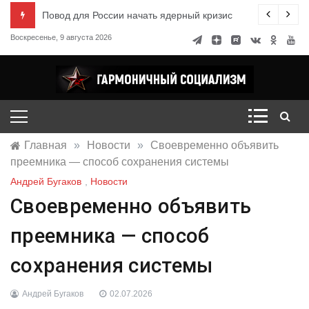
Перейти
ксандр Миронов
Повод для России начать ядерный кризис
к
Воскресенье, 9 августа 2026
содержимому
Гармоничный социализм
портал движения
Главная
»
Новости
»
Своевременно объявить
преемника — способ сохранения системы
Андрей Бугаков
,
Новости
Своевременно объявить
преемника — способ
сохранения системы
Андрей Бугаков
02.07.2026