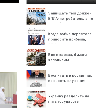
Защищать тыл должен
БПЛА-истребитель, а не
пулемётчик
Когда война перестала
приносить прибыль,
США остановились
Все в касках, бумаги
заполнены
Воспитать в россиянах
важность служения
Родине
Украину разделить на
пять государств