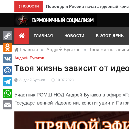
Перейти
Повод для России начать ядерный криз
НОВОСТИ
к
содержимому
Гармоничный социализм
портал движения
ГЛАВНАЯ
НОВОСТИ
В ЭТОТ ДЕНЬ
Copy
Главная
»
Андрей Бугаков
»
Твоя жизнь зависи
Link
Odnoklassniki
Андрей Бугаков
Твоя жизнь зависит от идео
VK
Mail.Ru
Андрей Бугаков
10.07.2023
Telegram
Участник РОМШ НОД Андрей Бугаков в эфире «Го
WhatsApp
Государственной Идеологии, конституции и Патр
Email