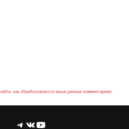
найте, как обрабатываются ваши данные комментариев
.
Telegram
ВКонтакте
YouTube