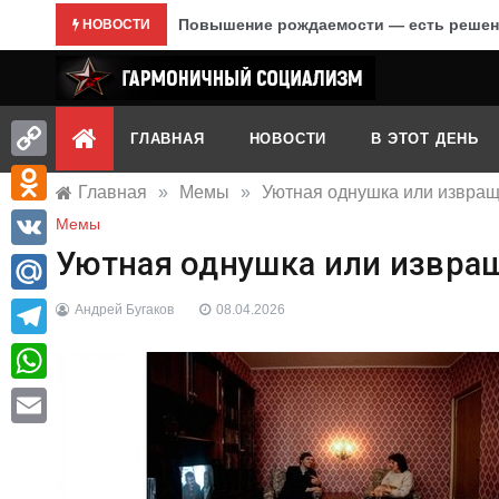
Перейти
Повышение рождаемости — есть решен
НОВОСТИ
к
содержимому
Гармоничный социализм
портал движения
ГЛАВНАЯ
НОВОСТИ
В ЭТОТ ДЕНЬ
Copy
Главная
»
Мемы
»
Уютная однушка или извра
Link
Odnoklassniki
Мемы
Уютная однушка или извра
VK
Mail.Ru
Андрей Бугаков
08.04.2026
Telegram
WhatsApp
Email