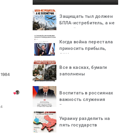
Защищать тыл должен
БПЛА-истребитель, а не
пулемётчик
Когда война перестала
приносить прибыль,
США остановились
Все в касках, бумаги
заполнены
Воспитать в россиянах
важность служения
Родине
Украину разделить на
пять государств