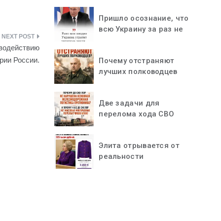
Пришло осознание, что
всю Украину за раз не
«проглотить»
иводействию
рии России.
Почему отстраняют
лучших полководцев
Две задачи для
перелома хода СВО
Элита отрывается от
реальности