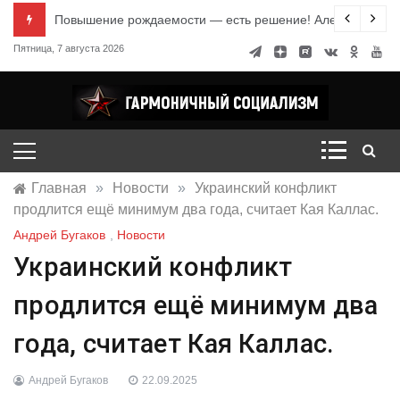
Перейти
е знания
Повышение рождаемости — есть решение! Александр Ми
к
Пятница, 7 августа 2026
содержимому
Гармоничный социализм
портал движения
Главная
»
Новости
»
Украинский конфликт
продлится ещё минимум два года, считает Кая Каллас.
Андрей Бугаков
,
Новости
Украинский конфликт
продлится ещё минимум два
года, считает Кая Каллас.
Андрей Бугаков
22.09.2025