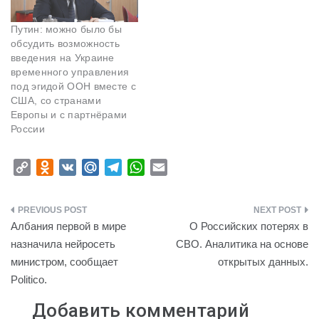
Путин: можно было бы
обсудить возможность
введения на Украине
временного управления
под эгидой ООН вместе с
США, со странами
Европы и с партнёрами
России
C
O
V
M
T
W
E
o
d
K
a
e
h
m
p
n
i
l
a
a
Навигация
y
o
l
e
t
i
Албания первой в мире
О Российских потерях в
L
k
.
g
s
l
по
назначила нейросеть
СВО. Аналитика на основе
i
l
R
r
A
министром, сообщает
открытых данных.
записям
n
a
u
a
p
Politico.
k
s
m
p
s
Добавить комментарий