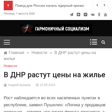
Перейти
ксандр Миронов
Повод для России начать ядерный кризис
к
Пятница, 7 августа 2026
содержимому
Гармоничный социализм
портал движения
Главная
»
Новости
»
В ДНР растут цены на
жилье
Новости
В ДНР растут цены на жилье
Андрей Бугаков
12.09.2024
Рост наблюдается во всех населенных пунктах в
республике, заявил Пушилин: «Логика у продавцов
железная – говорят, что линия фронта двигается, а