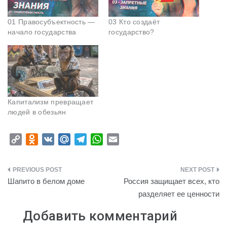
01 Правосубъектность —
03 Кто создаёт
начало государства
государство?
Капитализм превращает
людей в обезьян
C
O
V
M
T
W
E
o
d
K
a
e
h
m
p
n
i
l
a
a
Навигация
y
o
l
e
t
i
Шапито в белом доме
Россия защищает всех, кто
L
k
.
g
s
l
по
разделяет ее ценности
i
l
R
r
A
записям
n
a
u
a
p
Добавить комментарий
k
s
m
p