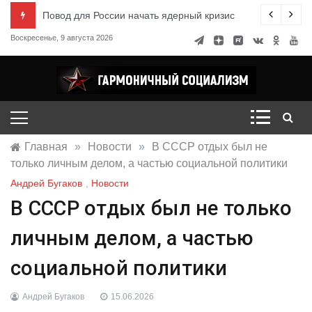
Перейти
ксандр Миронов
Повод для России начать ядерный кризис
к
Воскресенье, 9 августа 2026
содержимому
Гармоничный социализм
портал движения
Главная
»
Новости
»
В СССР отдых был не
только личным делом, а частью социальной политики
Андрей Бугаков
,
Новости
В СССР отдых был не только
личным делом, а частью
социальной политики
Андрей Бугаков
15.06.2026