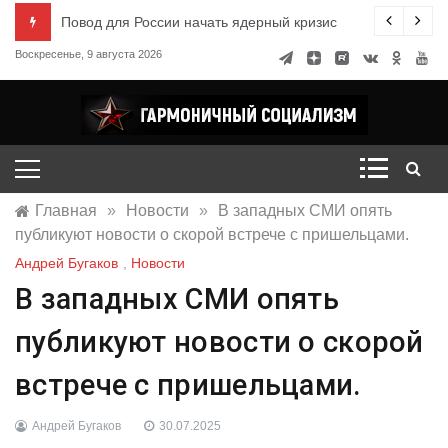
Перейти
ксандр Миронов
Повод для России начать ядерный кризис
к
Воскресенье, 9 августа 2026
содержимому
Гармоничный социализм
портал движения
Главная
»
Новости
»
В западных СМИ опять
публикуют новости о скорой встрече с пришельцами.
Андрей Бугаков
,
Новости
В западных СМИ опять
публикуют новости о скорой
встрече с пришельцами.
Андрей Бугаков
30.07.2025