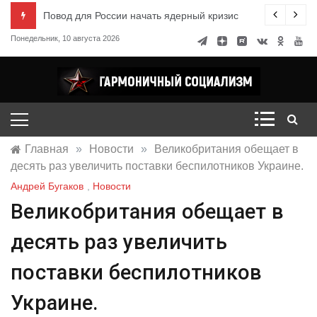
Перейти
ксандр Миронов
Повод для России начать ядерный кризис
к
Понедельник, 10 августа 2026
содержимому
Гармоничный социализм
портал движения
Главная
»
Новости
»
Великобритания обещает в
десять раз увеличить поставки беспилотников Украине.
Андрей Бугаков
,
Новости
Великобритания обещает в
десять раз увеличить
поставки беспилотников
Украине.