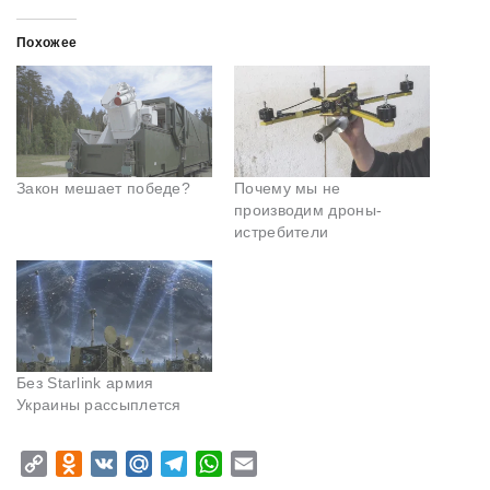
Похожее
Закон мешает победе?
Почему мы не
производим дроны-
истребители
Без Starlink армия
Украины рассыплется
C
O
V
M
T
W
E
o
d
K
a
e
h
m