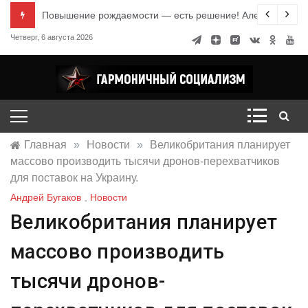
Перейти
е знания
Повышение рождаемости — есть решение! Александр Ми
к
Четверг, 6 августа 2026
содержимому
Гармоничный социализм
портал движения
Главная
»
Новости
»
Великобритания планирует
массово производить тысячи дронов-перехватчиков
для поставок на Украину.
Андрей Бугаков
,
Новости
Великобритания планирует
массово производить
тысячи дронов-