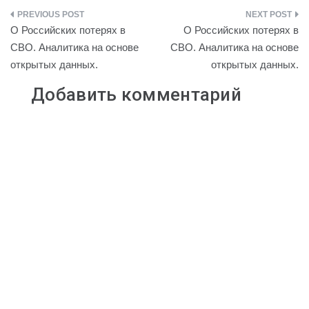
p
n
i
l
a
a
Навигация
y
o
l
e
t
i
О Российских потерях в
О Российских потерях в
L
k
.
g
s
l
по
СВО. Аналитика на основе
СВО. Аналитика на основе
i
l
R
r
A
открытых данных.
открытых данных.
записям
n
a
u
a
p
k
s
m
p
Добавить комментарий
s
n
i
k
i