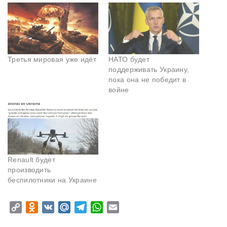
Третья мировая уже идёт
НАТО будет
поддерживать Украину,
пока она не победит в
войне
Renault будет
производить
беспилотники на Украине
C
O
V
M
T
W
E
o
d
K
a
e
h
m