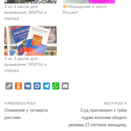
2 из 3 шагов для
Обращение к элите
выживания ЭЛИТЫ и
России!
народа
3 из 3 шагов для
выживания ЭЛИТЫ и
народа
C
O
V
M
T
W
E
o
d
K
a
e
h
m
p
n
i
l
a
a
Навигация
y
o
l
e
t
i
Ожирение у четверти
Суд приговорил к трём
L
k
.
g
s
l
по
россиян
годам колонии общего
i
l
R
r
A
режима 27-летнюю женщину,
записям
n
a
u
a
p