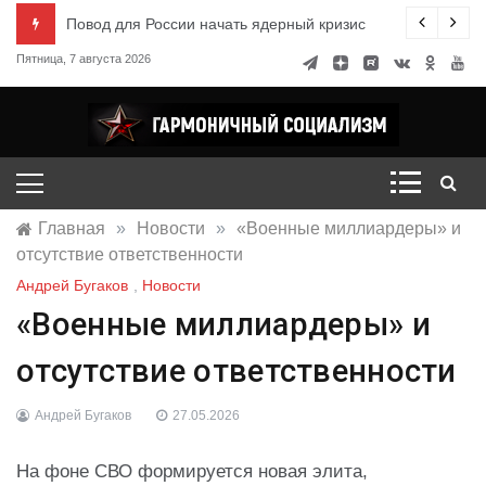
Перейти
ксандр Миронов
Повод для России начать ядерный кризис
к
Пятница, 7 августа 2026
содержимому
Гармоничный социализм
портал движения
Главная
»
Новости
»
«Военные миллиардеры» и
отсутствие ответственности
Андрей Бугаков
,
Новости
«Военные миллиардеры» и
отсутствие ответственности
Андрей Бугаков
27.05.2026
На фоне СВО формируется новая элита,