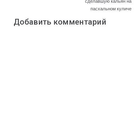
сделавшую кальян на
k
s
m
p
пасхальном куличе
s
n
Добавить комментарий
i
k
i