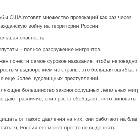
бы США готовят множество провокаций как раз через
ражданскую войну на территории России.
большая опасность.
епутаты – полное разоружение мигрантов.
лжен понести самое суровое наказание, чтобы неповадн
ростым выдворением из страны, это большая ошибка, 
ие еще более чудовищных преступлений.
авляющее большинство законопослушных легальных миг
не дают различие, они просто обобщают: «что виноваты
ищать от такого давления на них, они работают на бла
ояться, Россия его может просто не выдержать.