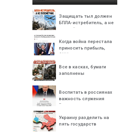
Защищать тыл должен
БПЛА-истребитель, а не
пулемётчик
Когда война перестала
приносить прибыль,
США остановились
Все в касках, бумаги
заполнены
Воспитать в россиянах
важность служения
Родине
Украину разделить на
пять государств