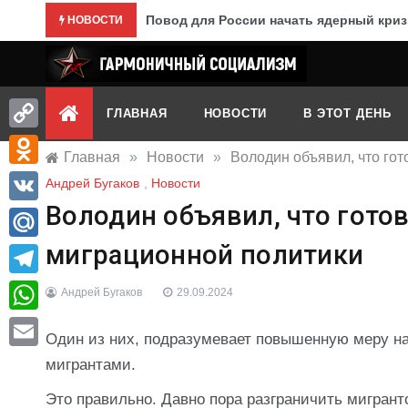
Перейти
Повод для России начать ядерный криз
НОВОСТИ
к
содержимому
Гармоничный социализм
портал движения
ГЛАВНАЯ
НОВОСТИ
В ЭТОТ ДЕНЬ
Copy
Главная
»
Новости
»
Володин объявил, что го
Link
Odnoklassniki
Андрей Бугаков
,
Новости
Володин объявил, что гото
VK
миграционной политики
Mail.Ru
Telegram
Андрей Бугаков
29.09.2024
WhatsApp
Один из них, подразумевает повышенную меру н
Email
мигрантами.
Это правильно. Давно пора разграничить мигранто