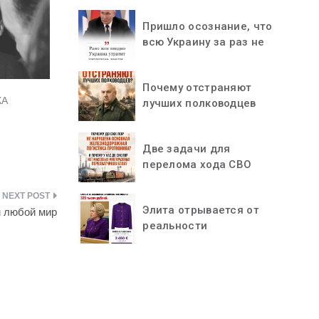
Пришло осознание, что
всю Украину за раз не
«проглотить»
Почему отстраняют
КА
лучших полководцев
Две задачи для
перелома хода СВО
Элита отрывается от
н любой мир
реальности