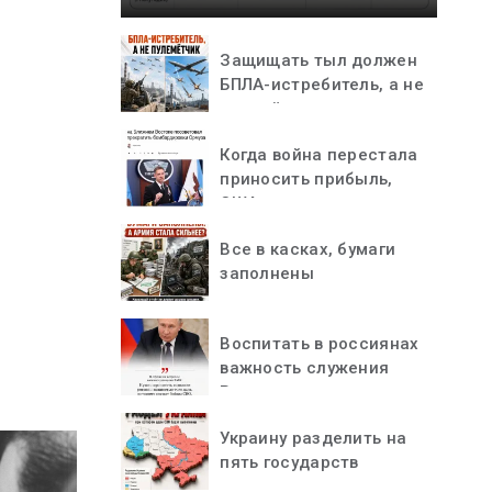
Защищать тыл должен
БПЛА-истребитель, а не
пулемётчик
Когда война перестала
приносить прибыль,
США остановились
Все в касках, бумаги
заполнены
Воспитать в россиянах
важность служения
Родине
Украину разделить на
пять государств