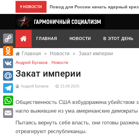
Перейти
Повод для России начать ядерный криз
НОВОСТИ
к
содержимому
Гармоничный социализм
портал движения
ГЛАВНАЯ
НОВОСТИ
В ЭТОТ ДЕНЬ
Copy
Главная
»
Новости
»
Закат империи
Link
Odnoklassniki
Андрей Бугаков
,
Новости
Закат империи
VK
Mail.Ru
Андрей Бугаков
15.09.2025
Telegram
Общественность США взбудоражена убийством за
WhatsApp
нагло выжившие из ума американские демократы в
Пытаясь вернуть себе власть, они готовы разжеч
Email
отреагируют республиканцы.