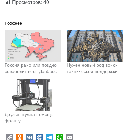
Просмотров:
40
Похожее
Россия рано или поздно
Нужен новый род войск
освободит весь Донбасс.
технической поддержки
Друзья, нужна помощь
фронту
C
O
V
M
T
W
E