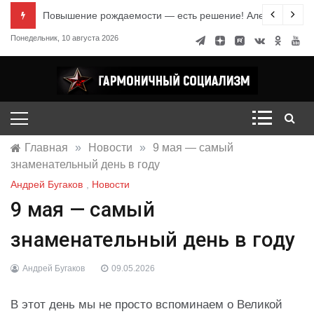
Перейти
е знания
Повышение рождаемости — есть решение! Александр Ми
к
Понедельник, 10 августа 2026
содержимому
Гармоничный социализм
портал движения
Главная
»
Новости
»
9 мая — самый
знаменательный день в году
Андрей Бугаков
,
Новости
9 мая — самый
знаменательный день в году
Андрей Бугаков
09.05.2026
В этот день мы не просто вспоминаем о Великой