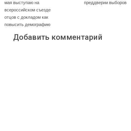
по
мая выступаю на
преддверии выборов
i
l
R
r
A
всероссийском съезде
записям
n
a
u
a
p
отцов с докладом как
k
s
m
p
повысить демографию
s
n
Добавить комментарий
i
k
i