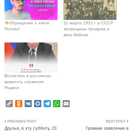
Обращение к элите
11 марта 1931 г. в СССР
России!
запрещены продажа и
ввоз Библии
Воспитать в россиянах
важность служения
Родине
C
O
V
M
T
W
E
o
d
K
a
e
h
m
p
n
i
l
a
a
Навигация
y
o
l
e
t
i
Друзья, в эту субботу, 23
Громкие заявление в
L
k
.
g
s
l