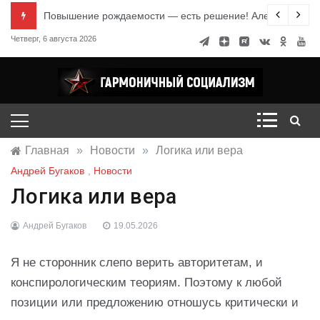
Перейти
е знания
Повышение рождаемости — есть решение! Александр Ми
к
Четверг, 6 августа 2026
содержимому
Гармоничный социализм
портал движения
Главная
»
Новости
»
Логика или вера
Андрей Бугаков
,
Новости
Логика или вера
Андрей Бугаков
19.05.2026
Я не сторонник слепо верить авторитетам, и
конспирологическим теориям. Поэтому к любой
позиции или предложению отношусь критически и