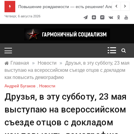
Перейти
е знания
Повышение рождаемости — есть решение! Александр Ми
к
Четверг, 6 августа 2026
содержимому
Гармоничный социализм
портал движения
Главная
»
Новости
»
Друзья, в эту субботу, 23 мая
выступаю на всероссийском съезде отцов с докладом
как повысить демографию
Андрей Бугаков
,
Новости
Друзья, в эту субботу, 23 мая
выступаю на всероссийском
съезде отцов с докладом