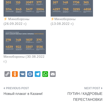
Минобороны
Минобороны
(26.09.2022 г.)
(13.08.2022 г.)
Минобороны (30.08.2022
г.)
C
O
V
M
T
W
E
o
d
K
a
e
h
m
p
n
i
l
a
a
Навигация
y
o
l
e
t
i
Новый плакат в Казани!
ПУТИН / КАДРОВЫЕ
L
k
.
g
s
l
по
ПЕРЕСТАНОВКИ
i
l
R
r
A