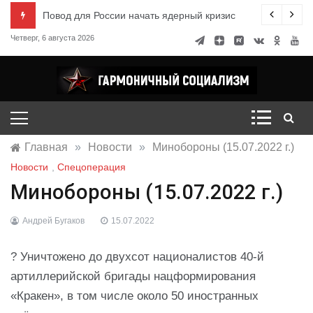
Перейти
ксандр Миронов
Повод для России начать ядерный кризис
к
Четверг, 6 августа 2026
содержимому
Гармоничный социализм
портал движения
Главная
»
Новости
»
Минобороны (15.07.2022 г.)
Новости
,
Спецоперация
Минобороны (15.07.2022 г.)
Андрей Бугаков
15.07.2022
? Уничтожено до двухсот националистов 40-й
артиллерийской бригады нацформирования
«Кракен», в том числе около 50 иностранных