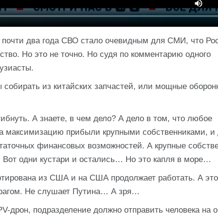
я почти два года СВО стало очевидным для СМИ, что Ро
ство. Но это не точно. Но судя по комментарию одного
узиасты.
 собирать из китайских запчастей, или мощные оборон
бнуть. А знаете, в чем дело? А дело в том, что любое
 на максимизацию прибыли крупными собственниками, и 
остаточных финансовых возможностей. А крупные собств
! Вот одни кустари и остались… Но это капля в море…
ртирована из США и на США продолжает работать. А это
врагом. Не слушает Путина… А зря…
FPV-дрон, подразделение должно отправить человека на 