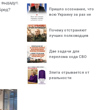
е выдадут.
Пришло осознание, что
Бред?
всю Украину за раз не
«проглотить»
Почему отстраняют
лучших полководцев
Две задачи для
перелома хода СВО
Элита отрывается от
реальности