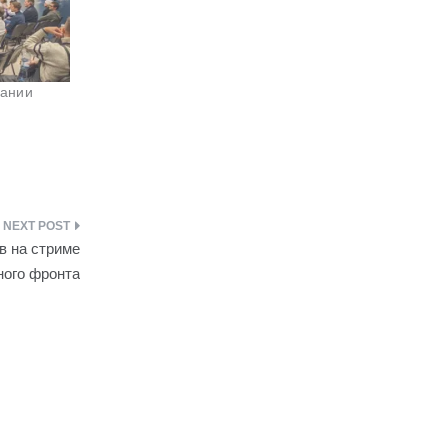
рании
в на стриме
ного фронта