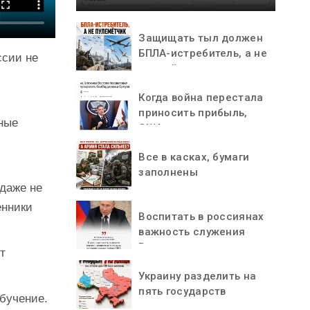
Защищать тыл должен
БПЛА-истребитель, а не
ссии не
пулемётчик
Когда война перестала
приносить прибыль,
ные
США остановились
Все в касках, бумаги
заполнены
даже не
енники
Воспитать в россиянах
важность служения
Родине
т
Украину разделить на
пять государств
обучение.