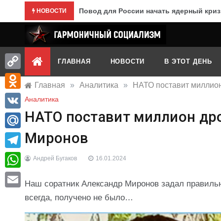
Перейти
Повод для России начать ядерный криз
НОВОСТИ
к
содержимому
Гармоничный социализм
портал движения
ГЛАВНАЯ
НОВОСТИ
В ЭТОТ ДЕНЬ
Copy
Главная
»
Аналитика
»
НАТО поставит миллион
Link
Odnoklassniki
Аналитика
НАТО поставит миллион дро
VK
Миронов
Mail.Ru
Telegram
Андрей Бугаков
16.01.2024
WhatsApp
Наш соратник Александр Миронов задал правильн
Email
всегда, получено не было…