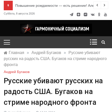
Перейти
е знания
Повышение рождаемости — есть решение! Александр Ми
к
Суббота, 8 августа 2026
содержимому
Гармоничный социализм
портал движения
Главная
»
Андрей Бугаков
»
Русские убивают
русских на радость США. Бугаков на стриме народного
фронта
Андрей Бугаков
Русские убивают русских на
радость США. Бугаков на
стриме народного фронта