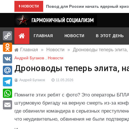
Перейти
Повод для России начать ядерный криз
НОВОСТИ
к
содержимому
Гармоничный социализм
портал движения
ГЛАВНАЯ
НОВОСТИ
В ЭТОТ ДЕНЬ
Copy
Главная
»
Новости
»
Дроноводы теперь элита, 
Link
Odnoklassniki
Андрей Бугаков
,
Новости
Дроноводы теперь элита, н
VK
Mail.Ru
Андрей Бугаков
11.05.2026
Telegram
Помните этих ребят с фото? Это операторы БПЛА
WhatsApp
штурмовую бригаду на верную смерть из-за конф
где обвинили командира в серьезных преступления
Email
что неудивительно, обвинения не были подтверж