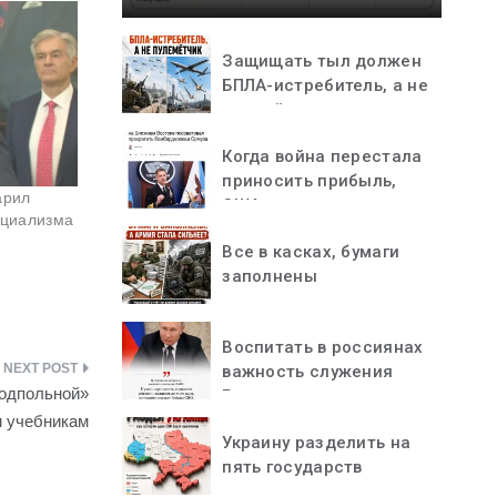
Защищать тыл должен
БПЛА-истребитель, а не
пулемётчик
Когда война перестала
приносить прибыль,
арил
США остановились
оциализма
Все в касках, бумаги
заполнены
Воспитать в россиянах
важность служения
подпольной»
Родине
м учебникам
Украину разделить на
пять государств