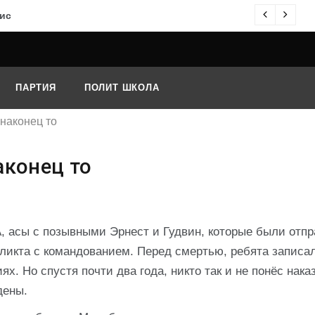
ис
О
ПАРТИЯ
ПОЛИТ ШКОЛА
наконец то
аконец то
, асы с позывными Эрнест и Гудвин, которые были отп
ликта с командованием. Перед смертью, ребята записа
х. Но спустя почти два года, никто так и не понёс нака
дены.